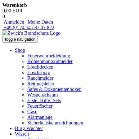
Warenkorb
0,00 EUR
0
Anmelden | Meine Daten
+49 (0) 74 54 / 87 07 822
toggle navigation
Shop
Feuerwehrbekleidung
Kohlenmonoxidmelder
Löschdecken
Löschspray
Rauchmelder
Rettungsleiter
Safes & Dokumentenboxen
Wespenschaum
Erste- Hilfe- Sets
Feuerlöscher
Gase
Alarmanlage
Sicherheitskennzeichnungen
Burg-Wächter
Wissen