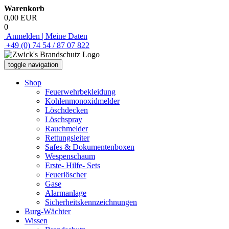
Warenkorb
0,00 EUR
0
Anmelden | Meine Daten
+49 (0) 74 54 / 87 07 822
toggle navigation
Shop
Feuerwehrbekleidung
Kohlenmonoxidmelder
Löschdecken
Löschspray
Rauchmelder
Rettungsleiter
Safes & Dokumentenboxen
Wespenschaum
Erste- Hilfe- Sets
Feuerlöscher
Gase
Alarmanlage
Sicherheitskennzeichnungen
Burg-Wächter
Wissen