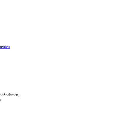
nenten
zmaßnahmen,
r