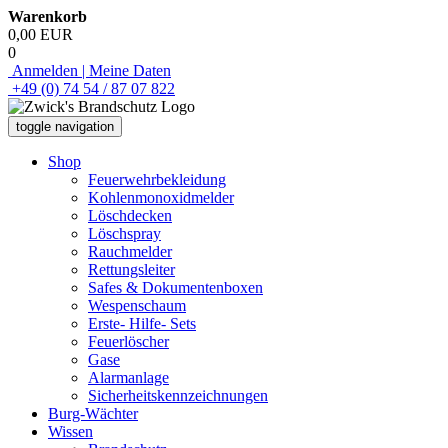
Warenkorb
0,00 EUR
0
Anmelden | Meine Daten
+49 (0) 74 54 / 87 07 822
toggle navigation
Shop
Feuerwehrbekleidung
Kohlenmonoxidmelder
Löschdecken
Löschspray
Rauchmelder
Rettungsleiter
Safes & Dokumentenboxen
Wespenschaum
Erste- Hilfe- Sets
Feuerlöscher
Gase
Alarmanlage
Sicherheitskennzeichnungen
Burg-Wächter
Wissen