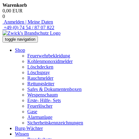
Warenkorb
0,00 EUR
0
Anmelden | Meine Daten
+49 (0) 74 54 / 87 07 822
toggle navigation
Shop
Feuerwehrbekleidung
Kohlenmonoxidmelder
Löschdecken
Löschspray
Rauchmelder
Rettungsleiter
Safes & Dokumentenboxen
Wespenschaum
Erste- Hilfe- Sets
Feuerlöscher
Gase
Alarmanlage
Sicherheitskennzeichnungen
Burg-Wächter
Wissen