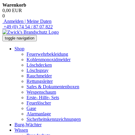
Warenkorb
0,00 EUR
0
Anmelden | Meine Daten
+49 (0) 74 54 / 87 07 822
toggle navigation
Shop
Feuerwehrbekleidung
Kohlenmonoxidmelder
Löschdecken
Löschspray
Rauchmelder
Rettungsleiter
Safes & Dokumentenboxen
Wespenschaum
Erste- Hilfe- Sets
Feuerlöscher
Gase
Alarmanlage
Sicherheitskennzeichnungen
Burg-Wächter
Wissen