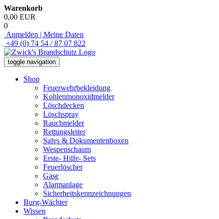
Warenkorb
0,00 EUR
0
Anmelden | Meine Daten
+49 (0) 74 54 / 87 07 822
toggle navigation
Shop
Feuerwehrbekleidung
Kohlenmonoxidmelder
Löschdecken
Löschspray
Rauchmelder
Rettungsleiter
Safes & Dokumentenboxen
Wespenschaum
Erste- Hilfe- Sets
Feuerlöscher
Gase
Alarmanlage
Sicherheitskennzeichnungen
Burg-Wächter
Wissen