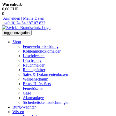
Warenkorb
0,00 EUR
0
Anmelden | Meine Daten
+49 (0) 74 54 / 87 07 822
toggle navigation
Shop
Feuerwehrbekleidung
Kohlenmonoxidmelder
Löschdecken
Löschspray
Rauchmelder
Rettungsleiter
Safes & Dokumentenboxen
Wespenschaum
Erste- Hilfe- Sets
Feuerlöscher
Gase
Alarmanlage
Sicherheitskennzeichnungen
Burg-Wächter
Wissen