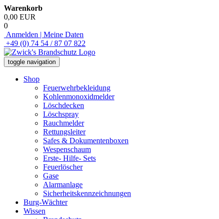
Warenkorb
0,00 EUR
0
Anmelden | Meine Daten
+49 (0) 74 54 / 87 07 822
toggle navigation
Shop
Feuerwehrbekleidung
Kohlenmonoxidmelder
Löschdecken
Löschspray
Rauchmelder
Rettungsleiter
Safes & Dokumentenboxen
Wespenschaum
Erste- Hilfe- Sets
Feuerlöscher
Gase
Alarmanlage
Sicherheitskennzeichnungen
Burg-Wächter
Wissen