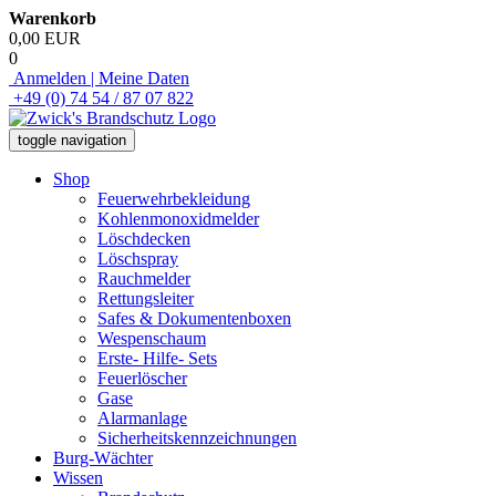
Warenkorb
0,00 EUR
0
Anmelden | Meine Daten
+49 (0) 74 54 / 87 07 822
toggle navigation
Shop
Feuerwehrbekleidung
Kohlenmonoxidmelder
Löschdecken
Löschspray
Rauchmelder
Rettungsleiter
Safes & Dokumentenboxen
Wespenschaum
Erste- Hilfe- Sets
Feuerlöscher
Gase
Alarmanlage
Sicherheitskennzeichnungen
Burg-Wächter
Wissen