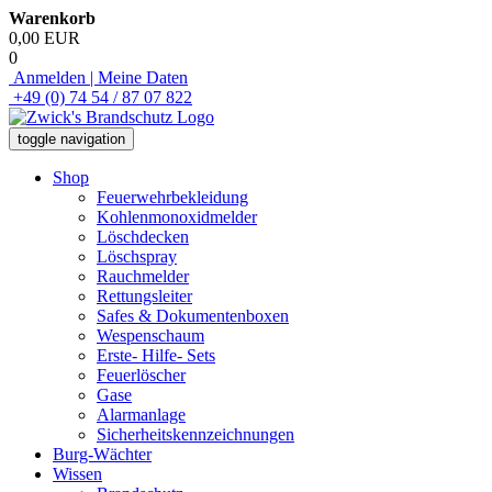
Warenkorb
0,00 EUR
0
Anmelden | Meine Daten
+49 (0) 74 54 / 87 07 822
toggle navigation
Shop
Feuerwehrbekleidung
Kohlenmonoxidmelder
Löschdecken
Löschspray
Rauchmelder
Rettungsleiter
Safes & Dokumentenboxen
Wespenschaum
Erste- Hilfe- Sets
Feuerlöscher
Gase
Alarmanlage
Sicherheitskennzeichnungen
Burg-Wächter
Wissen