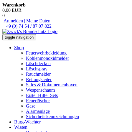
Warenkorb
0,00 EUR
0
Anmelden | Meine Daten
+49 (0) 74 54 / 87 07 822
toggle navigation
Shop
Feuerwehrbekleidung
Kohlenmonoxidmelder
Löschdecken
Löschspray
Rauchmelder
Rettungsleiter
Safes & Dokumentenboxen
Wespenschaum
Erste- Hilfe- Sets
Feuerlöscher
Gase
Alarmanlage
Sicherheitskennzeichnungen
Burg-Wächter
Wissen