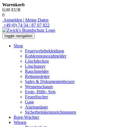
Warenkorb
0,00 EUR
0
Anmelden | Meine Daten
+49 (0) 74 54 / 87 07 822
toggle navigation
Shop
Feuerwehrbekleidung
Kohlenmonoxidmelder
Löschdecken
Löschspray
Rauchmelder
Rettungsleiter
Safes & Dokumentenboxen
Wespenschaum
Erste- Hilfe- Sets
Feuerlöscher
Gase
Alarmanlage
Sicherheitskennzeichnungen
Burg-Wächter
Wissen