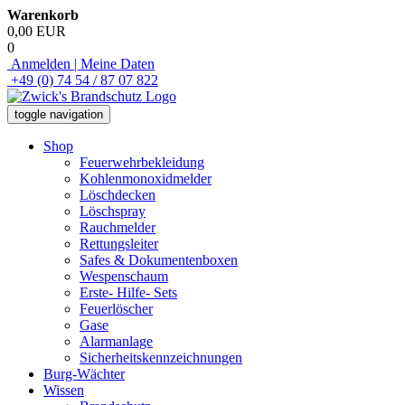
Warenkorb
0,00 EUR
0
Anmelden | Meine Daten
+49 (0) 74 54 / 87 07 822
toggle navigation
Shop
Feuerwehrbekleidung
Kohlenmonoxidmelder
Löschdecken
Löschspray
Rauchmelder
Rettungsleiter
Safes & Dokumentenboxen
Wespenschaum
Erste- Hilfe- Sets
Feuerlöscher
Gase
Alarmanlage
Sicherheitskennzeichnungen
Burg-Wächter
Wissen