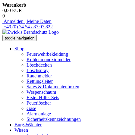
Warenkorb
0,00 EUR
0
Anmelden | Meine Daten
+49 (0) 74 54 / 87 07 822
toggle navigation
Shop
Feuerwehrbekleidung
Kohlenmonoxidmelder
Löschdecken
Löschspray
Rauchmelder
Rettungsleiter
Safes & Dokumentenboxen
Wespenschaum
Erste- Hilfe- Sets
Feuerlöscher
Gase
Alarmanlage
Sicherheitskennzeichnungen
Burg-Wächter
Wissen