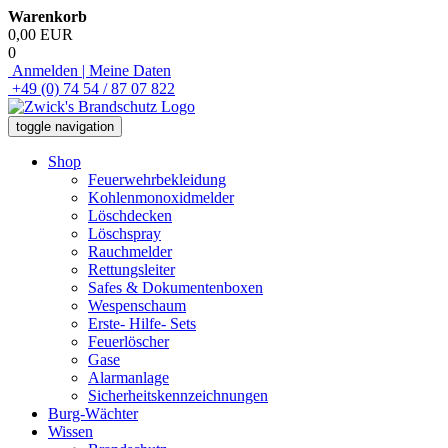
Warenkorb
0,00 EUR
0
Anmelden | Meine Daten
+49 (0) 74 54 / 87 07 822
toggle navigation
Shop
Feuerwehrbekleidung
Kohlenmonoxidmelder
Löschdecken
Löschspray
Rauchmelder
Rettungsleiter
Safes & Dokumentenboxen
Wespenschaum
Erste- Hilfe- Sets
Feuerlöscher
Gase
Alarmanlage
Sicherheitskennzeichnungen
Burg-Wächter
Wissen