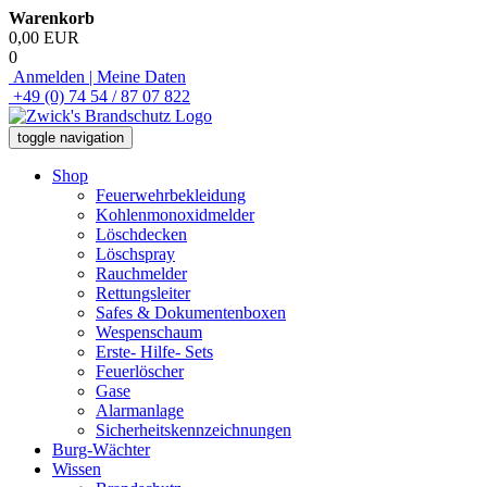
Warenkorb
0,00 EUR
0
Anmelden | Meine Daten
+49 (0) 74 54 / 87 07 822
toggle navigation
Shop
Feuerwehrbekleidung
Kohlenmonoxidmelder
Löschdecken
Löschspray
Rauchmelder
Rettungsleiter
Safes & Dokumentenboxen
Wespenschaum
Erste- Hilfe- Sets
Feuerlöscher
Gase
Alarmanlage
Sicherheitskennzeichnungen
Burg-Wächter
Wissen