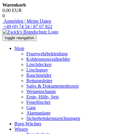
Warenkorb
0,00 EUR
0
Anmelden | Meine Daten
+49 (0) 74 54 / 87 07 822
toggle navigation
Shop
Feuerwehrbekleidung
Kohlenmonoxidmelder
Löschdecken
Löschspray
Rauchmelder
Rettungsleiter
Safes & Dokumentenboxen
Wespenschaum
Erste- Hilfe- Sets
Feuerlöscher
Gase
Alarmanlage
Sicherheitskennzeichnungen
Burg-Wächter
Wissen