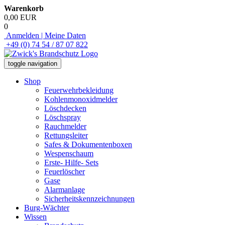
Warenkorb
0,00 EUR
0
Anmelden | Meine Daten
+49 (0) 74 54 / 87 07 822
toggle navigation
Shop
Feuerwehrbekleidung
Kohlenmonoxidmelder
Löschdecken
Löschspray
Rauchmelder
Rettungsleiter
Safes & Dokumentenboxen
Wespenschaum
Erste- Hilfe- Sets
Feuerlöscher
Gase
Alarmanlage
Sicherheitskennzeichnungen
Burg-Wächter
Wissen