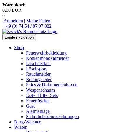
Warenkorb
0,00 EUR
0
Anmelden | Meine Daten
+49 (0) 74 54 / 87 07 822
toggle navigation
Shop
Feuerwehrbekleidung
Kohlenmonoxidmelder
Löschdecken
Löschspray
Rauchmelder
Rettungsleiter
Safes & Dokumentenboxen
Wespenschaum
Erste- Hilfe- Sets
Feuerlöscher
Gase
Alarmanlage
Sicherheitskennzeichnungen
Burg-Wächter
Wissen