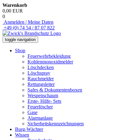
Warenkorb
0,00 EUR
0
Anmelden | Meine Daten
+49 (0) 74 54 / 87 07 822
toggle navigation
Shop
Feuerwehrbekleidung
Kohlenmonoxidmelder
Löschdecken
Löschspray
Rauchmelder
Rettungsleiter
Safes & Dokumentenboxen
Wespenschaum
Erste- Hilfe- Sets
Feuerlöscher
Gase
Alarmanlage
Sicherheitskennzeichnungen
Burg-Wächter
Wissen