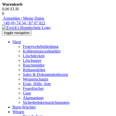
Warenkorb
0,00 EUR
0
Anmelden | Meine Daten
+49 (0) 74 54 / 87 07 822
toggle navigation
Shop
Feuerwehrbekleidung
Kohlenmonoxidmelder
Löschdecken
Löschspray
Rauchmelder
Rettungsleiter
Safes & Dokumentenboxen
Wespenschaum
Erste- Hilfe- Sets
Feuerlöscher
Gase
Alarmanlage
Sicherheitskennzeichnungen
Burg-Wächter
Wissen