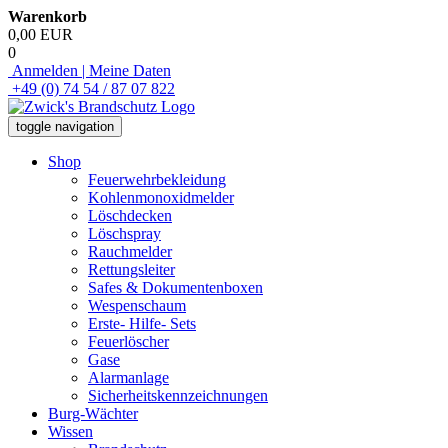
Warenkorb
0,00 EUR
0
Anmelden | Meine Daten
+49 (0) 74 54 / 87 07 822
toggle navigation
Shop
Feuerwehrbekleidung
Kohlenmonoxidmelder
Löschdecken
Löschspray
Rauchmelder
Rettungsleiter
Safes & Dokumentenboxen
Wespenschaum
Erste- Hilfe- Sets
Feuerlöscher
Gase
Alarmanlage
Sicherheitskennzeichnungen
Burg-Wächter
Wissen