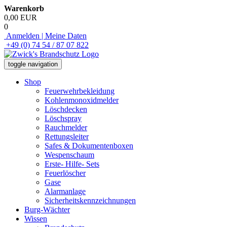
Warenkorb
0,00 EUR
0
Anmelden | Meine Daten
+49 (0) 74 54 / 87 07 822
toggle navigation
Shop
Feuerwehrbekleidung
Kohlenmonoxidmelder
Löschdecken
Löschspray
Rauchmelder
Rettungsleiter
Safes & Dokumentenboxen
Wespenschaum
Erste- Hilfe- Sets
Feuerlöscher
Gase
Alarmanlage
Sicherheitskennzeichnungen
Burg-Wächter
Wissen