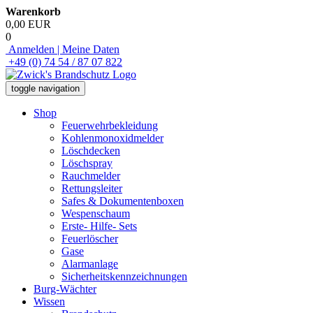
Warenkorb
0,00 EUR
0
Anmelden | Meine Daten
+49 (0) 74 54 / 87 07 822
toggle navigation
Shop
Feuerwehrbekleidung
Kohlenmonoxidmelder
Löschdecken
Löschspray
Rauchmelder
Rettungsleiter
Safes & Dokumentenboxen
Wespenschaum
Erste- Hilfe- Sets
Feuerlöscher
Gase
Alarmanlage
Sicherheitskennzeichnungen
Burg-Wächter
Wissen