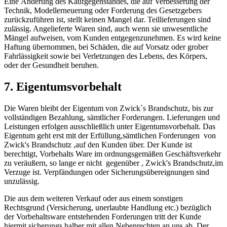
Eine Änderung des Kaufgegenstandes, die auf Verbesserung der
Technik, Modellerneuerung oder Forderung des Gesetzgebers
zurückzuführen ist, stellt keinen Mangel dar. Teillieferungen sind
zulässig. Angelieferte Waren sind, auch wenn sie unwesentliche
Mängel aufweisen, vom Kunden entgegenzunehmen. Es wird keine
Haftung übernommen, bei Schäden, die auf Vorsatz oder grober
Fahrlässigkeit sowie bei Verletzungen des Lebens, des Körpers,
oder der Gesundheit beruhen.
7. Eigentumsvorbehalt
Die Waren bleibt der Eigentum von Zwick`s Brandschutz, bis zur
vollständigen Bezahlung, sämtlicher Forderungen. Lieferungen und
Leistungen erfolgen ausschließlich unter Eigentumsvorbehalt. Das
Eigentum geht erst mit der Erfüllung,sämtlichen Forderungen von
Zwick's Brandschutz ,auf den Kunden über. Der Kunde ist
berechtigt, Vorbehalts Ware im ordnungsgemäßen Geschäftsverkehr
zu veräußern, so lange er nicht gegenüber , Zwick's Brandschutz,im
Verzuge ist. Verpfändungen oder Sicherungsübereignungen sind
unzulässig.
Die aus dem weiteren Verkauf oder aus einem sonstigen
Rechtsgrund (Versicherung, unerlaubte Handlung etc.) bezüglich
der Vorbehaltsware entstehenden Forderungen tritt der Kunde
hiermit sicherungs halber mit allen Nebenrechten an uns ab. Der