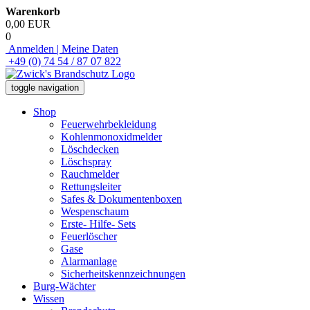
Warenkorb
0,00 EUR
0
Anmelden | Meine Daten
+49 (0) 74 54 / 87 07 822
toggle navigation
Shop
Feuerwehrbekleidung
Kohlenmonoxidmelder
Löschdecken
Löschspray
Rauchmelder
Rettungsleiter
Safes & Dokumentenboxen
Wespenschaum
Erste- Hilfe- Sets
Feuerlöscher
Gase
Alarmanlage
Sicherheitskennzeichnungen
Burg-Wächter
Wissen