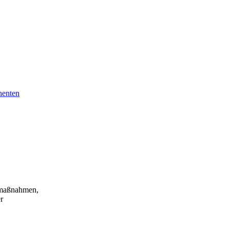
nenten
zmaßnahmen,
r