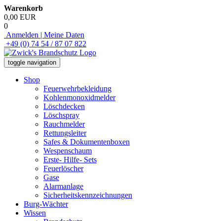
Warenkorb
0,00 EUR
0
Anmelden | Meine Daten
+49 (0) 74 54 / 87 07 822
toggle navigation
Shop
Feuerwehrbekleidung
Kohlenmonoxidmelder
Löschdecken
Löschspray
Rauchmelder
Rettungsleiter
Safes & Dokumentenboxen
Wespenschaum
Erste- Hilfe- Sets
Feuerlöscher
Gase
Alarmanlage
Sicherheitskennzeichnungen
Burg-Wächter
Wissen