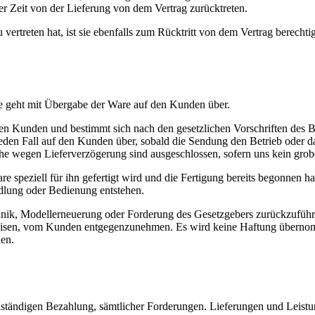
r Zeit von der Lieferung von dem Vertrag zurücktreten.
vertreten hat, ist sie ebenfalls zum Rücktritt von dem Vertrag berecht
re geht mit Übergabe der Ware auf den Kunden über.
n Kunden und bestimmt sich nach den gesetzlichen Vorschriften des B
 jeden Fall auf den Kunden über, sobald die Sendung den Betrieb oder da
e wegen Lieferverzögerung sind ausgeschlossen, sofern uns kein grobe
Ware speziell für ihn gefertigt wird und die Fertigung bereits begonne
dlung oder Bedienung entstehen.
k, Modellerneuerung oder Forderung des Gesetzgebers zurückzuführen is
isen, vom Kunden entgegenzunehmen. Es wird keine Haftung übernomme
hen.
lständigen Bezahlung, sämtlicher Forderungen. Lieferungen und Leistu