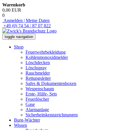
Warenkorb
0,00 EUR
0
Anmelden | Meine Daten
+49 (0) 74 54 / 87 07 822
toggle navigation
Shop
Feuerwehrbekleidung
Kohlenmonoxidmelder
Löschdecken
Löschspray
Rauchmelder
Rettungsleiter
Safes & Dokumentenboxen
Wespenschaum
Erste- Hilfe- Sets
Feuerlöscher
Gase
Alarmanlage
Sicherheitskennzeichnungen
Burg-Wächter
Wissen